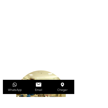
Rua Cayowaá, 1071 cj. 74
Perdizes - São Paulo - SP
11 99149-2573
Atendimento de segunda a sexta das 07 às 20h
Envie Whatsapp
Envie Email
WhatsApp
Email
Chegar