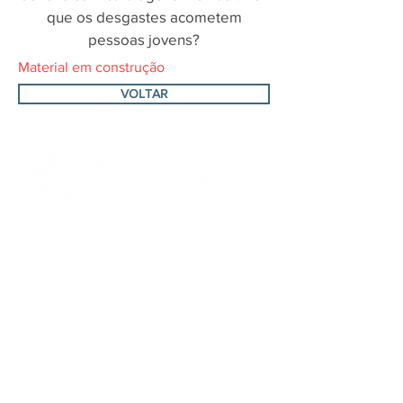
que os desgastes acometem
pessoas jovens?
Material em construção
VOLTAR
CONSULTA PARTICULAR / REEMBOLSO
__
Rua Cayowaá, 1071 cj. 74
Perdizes - São Paulo - SP
11 99149-2573