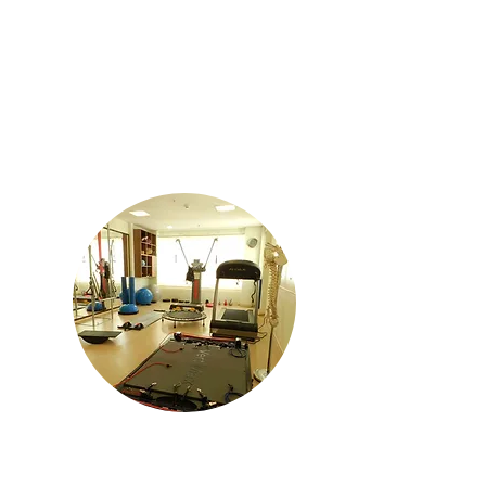
Atendimento de segunda a sexta das 07 às 20h
Envie Whatsapp
Envie Email
PONTO DE PARTIDA
__